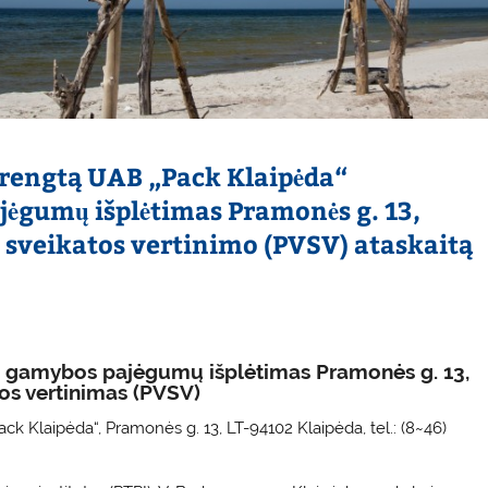
rengtą UAB „Pack Klaipėda“
jėgumų išplėtimas Pramonės g. 13,
 sveikatos vertinimo (PVSV) ataskaitą
ių gamybos pajėgumų išplėtimas Pramonės g. 13,
os vertinimas (PVSV)
k Klaipėda“, Pramonės g. 13, LT-94102 Klaipėda, tel.: (8~46)