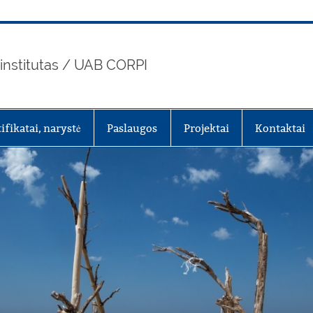
 institutas / UAB CORPI
tifikatai, narystė
Paslaugos
Projektai
Kontaktai