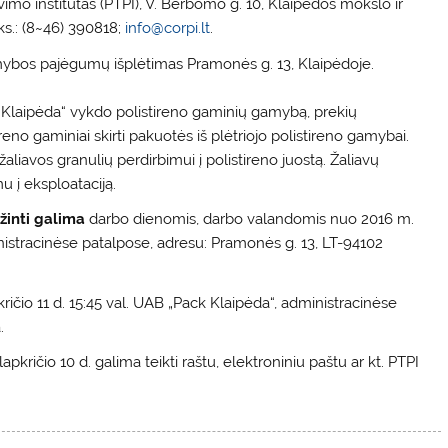
avimo institutas (PTPI), V. Berbomo g. 10, Klaipėdos mokslo ir
aks.: (8~46) 390818;
info@corpi.lt
.
amybos pajėgumų išplėtimas Pramonės g. 13, Klaipėdoje.
Klaipėda“ vykdo polistireno gaminių gamybą, prekių
no gaminiai skirti pakuotės iš plėtriojo polistireno gamybai.
žaliavos granulių perdirbimui į polistireno juostą. Žaliavų
u į eksploataciją.
žinti galima
darbo dienomis, darbo valandomis nuo 2016 m.
inistracinėse patalpose, adresu: Pramonės g. 13, LT-94102
čio 11 d. 15:45 val. UAB „Pack Klaipėda“, administracinėse
.
ričio 10 d. galima teikti raštu, elektroniniu paštu ar kt. PTPI