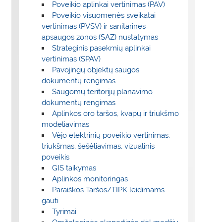
Poveikio aplinkai vertinimas (PAV)
Poveikio visuomenės sveikatai
vertinimas (PVSV) ir sanitarinės
apsaugos zonos (SAZ) nustatymas
Strateginis pasekmių aplinkai
vertinimas (SPAV)
Pavojingų objektų saugos
dokumentų rengimas
Saugomų teritorijų planavimo
dokumentų rengimas
Aplinkos oro taršos, kvapų ir triukšmo
modeliavimas
Vėjo elektrinių poveikio vertinimas:
triukšmas, šešėliavimas, vizualinis
poveikis
GIS taikymas
Aplinkos monitoringas
Paraiškos Taršos/TIPK leidimams
gauti
Tyrimai