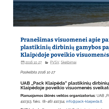
Pranešimas visuomenei apie pa
plastikinių dirbinių gamybos pa
Klaipėdoje poveikio visuomenės
2016 10 27
PVSV
,
Skelbimai
Paskelbta 2016 10 27
UAB „Pack Klaipėda“ plastikinių dirbin
Klaipėdoje poveikio visuomenės sveikat
Planuojamos ūkinės veiklos organizatorius:
UAB „Pac
410313, faks.: (8~46) 410314,
info@pack-klaipeda.lt
.