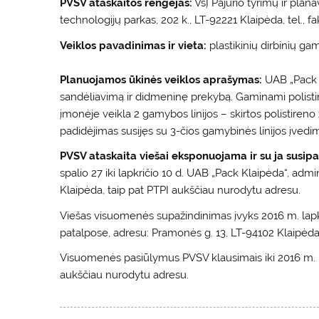
PVSV ataskaitos rengėjas:
VšĮ Pajūrio tyrimų ir plan
technologijų parkas, 202 k., LT-92221 Klaipėda, tel., f
Veiklos pavadinimas ir vieta:
plastikinių dirbinių g
Planuojamos ūkinės veiklos aprašymas:
UAB „Pack 
sandėliavimą ir didmeninę prekybą. Gaminami polistire
įmonėje veikla 2 gamybos linijos – skirtos polistireno 
padidėjimas susijęs su 3-čios gamybinės linijos įvedim
PVSV ataskaita viešai eksponuojama ir su ja susipa
spalio 27 iki lapkričio 10 d. UAB „Pack Klaipėda“, adm
Klaipėda, taip pat PTPI aukščiau nurodytu adresu.
Viešas visuomenės supažindinimas įvyks 2016 m. lapkri
patalpose, adresu: Pramonės g. 13, LT-94102 Klaipėda
Visuomenės pasiūlymus PVSV klausimais iki 2016 m. lapk
aukščiau nurodytu adresu.