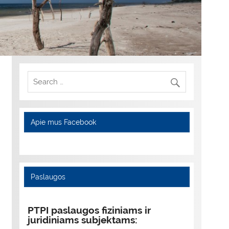
Apie mus Facebook
Paslaugos
PTPI paslaugos fiziniams ir
juridiniams subjektams: