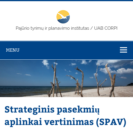
Skip
to
content
PTPI / CORPI
Pajūrio tyrimų ir planavimo institutas / UAB CORPI
MENU
Strateginis pasekmių
aplinkai vertinimas (SPAV)