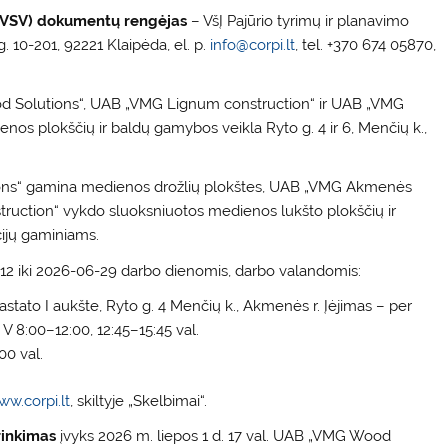
–PVSV) dokumentų rengėjas
– VšĮ Pajūrio tyrimų ir planavimo
g. 10-201, 92221 Klaipėda, el. p.
info@corpi.lt
, tel. +370 674 05870,
Solutions“, UAB „VMG Lignum construction“ ir UAB „VMG
 plokščių ir baldų gamybos veikla Ryto g. 4 ir 6, Menčių k.,
ns“ gamina medienos drožlių plokštes, UAB „VMG Akmenės
ruction“ vykdo sluoksniuotos medienos lukšto plokščių ir
cijų gaminiams.
2 iki 2026-06-29 darbo dienomis, darbo valandomis:
tato I aukšte, Ryto g. 4 Menčių k., Akmenės r. Įėjimas – per
 V 8:00–12:00, 12:45–15:45 val.
00 val.
ww.corpi.lt
, skiltyje „Skelbimai“.
rinkimas
įvyks 2026 m. liepos 1 d. 17 val. UAB „VMG Wood