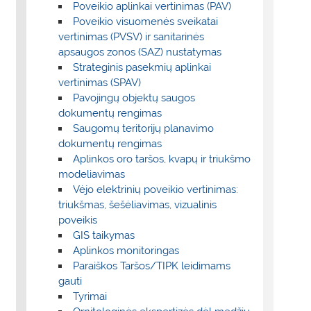
Poveikio aplinkai vertinimas (PAV)
Poveikio visuomenės sveikatai
vertinimas (PVSV) ir sanitarinės
apsaugos zonos (SAZ) nustatymas
Strateginis pasekmių aplinkai
vertinimas (SPAV)
Pavojingų objektų saugos
dokumentų rengimas
Saugomų teritorijų planavimo
dokumentų rengimas
Aplinkos oro taršos, kvapų ir triukšmo
modeliavimas
Vėjo elektrinių poveikio vertinimas:
triukšmas, šešėliavimas, vizualinis
poveikis
GIS taikymas
Aplinkos monitoringas
Paraiškos Taršos/TIPK leidimams
gauti
Tyrimai