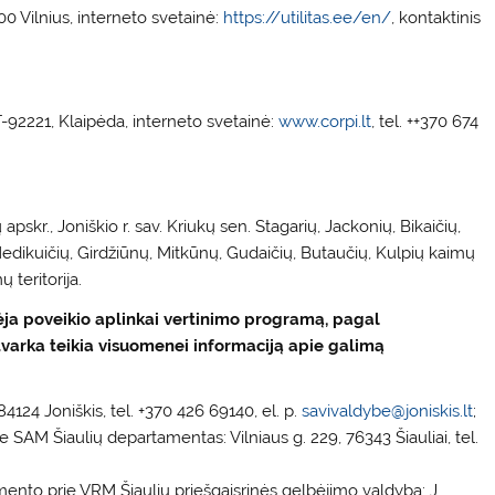
0 Vilnius, interneto svetainė:
https://utilitas.ee/en/
, kontaktinis
-92221, Klaipėda, interneto svetainė:
www.corpi.lt
, tel. ++370 674
apskr., Joniškio r. sav. Kriukų sen. Stagarių, Jackonių, Bikaičių,
Medikuičių, Girdžiūnų, Mitkūnų, Gudaičių, Butaučių, Kulpių kaimų
 teritorija.
nėja poveikio aplinkai vertinimo programą, pagal
tvarka teikia visuomenei informaciją apie galimą
 84124 Joniškis, tel. +370 426 69140, el. p.
savivaldybe@joniskis.lt
;
SAM Šiaulių departamentas: Vilniaus g. 229, 76343 Šiauliai, tel.
ento prie VRM Šiaulių priešgaisrinės gelbėjimo valdyba: J.