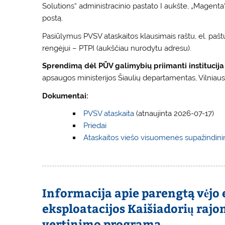
Solutions“ administracinio pastato I aukšte, „Magenta
postą.
Pasiūlymus PVSV ataskaitos klausimais raštu, el. paš
rengėjui – PTPI (aukščiau nurodytu adresu).
Sprendimą dėl PŪV galimybių priimanti institucija
apsaugos ministerijos Šiaulių departamentas, Vilniaus g
Dokumentai:
PVSV ataskaita
(atnaujinta 2026-07-17)
Priedai
Ataskaitos viešo visuomenės supažindini
Informacija apie parengtą vėjo 
eksploatacijos Kaišiadorių rajo
vertinimo programą