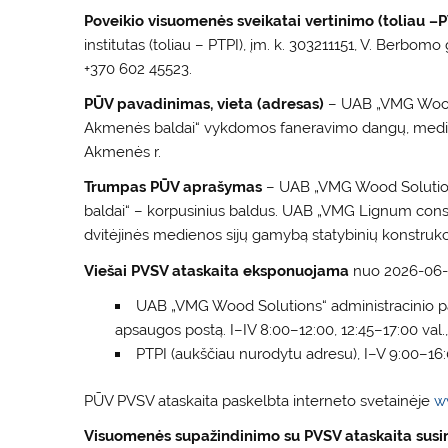
Poveikio visuomenės sveikatai vertinimo (toliau 
institutas (toliau – PTPI), įm. k. 303211151, V. Berbomo 
+370 602 45523.
PŪV pavadinimas, vieta (adresas)
– UAB „VMG Wood 
Akmenės baldai“ vykdomos faneravimo dangų, medienos
Akmenės r.
Trumpas PŪV aprašymas
– UAB „VMG Wood Solutio
baldai“ – korpusinius baldus. UAB „VMG Lignum const
dvitėjinės medienos sijų gamybą statybinių konstruk
Viešai PVSV ataskaita eksponuojama
nuo 2026-06-1
UAB „VMG Wood Solutions“ administracinio pas
apsaugos postą. I–IV 8:00–12:00, 12:45–17:00 val.,
PTPI (aukščiau nurodytu adresu), I–V 9:00–16:
PŪV PVSV ataskaita paskelbta interneto svetainėje
w
Visuomenės supažindinimo su PVSV ataskaita susi