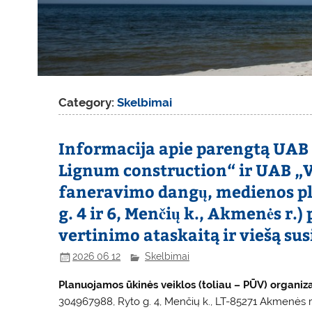
Category:
Skelbimai
Informacija apie parengtą UA
Lignum construction“ ir UAB 
faneravimo dangų, medienos plo
g. 4 ir 6, Menčių k., Akmenės r.
vertinimo ataskaitą ir viešą su
2026 06 12
Skelbimai
Planuojamos ūkinės veiklos (toliau – PŪV) organiz
304967988, Ryto g. 4, Menčių k., LT-85271 Akmenės r.,