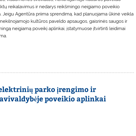
 aktų reikalavimus ir nedarys reikšmingo neigiamo poveikio
ma. Jeigu Agentūra priima sprendimą, kad planuojama ūkinė veikla
nekilnojamojo kultūros paveldo apsaugos, gaisrinės saugos ir
mingą neigiamą poveikį aplinkai, įstatymuose įtvirtinti leidimai
oma.
elektrinių parko įrengimo ir
savivaldybėje poveikio aplinkai