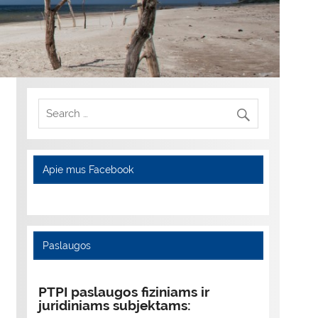
Apie mus Facebook
Paslaugos
PTPI paslaugos fiziniams ir
juridiniams subjektams: