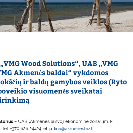
B „VMG Wood Solutions“, UAB „VMG
„VMG Akmenės baldai“ vykdomos
kščių ir baldų gamybos veiklos (Ryto
) poveikio visuomenės sveikatai
sirinkimą
atorius
– UAB „Akmenės laisvoji ekonominė zona“, įm. k.
 tel. +370 626 24424, el. p.
lina@akmenesfez.lt