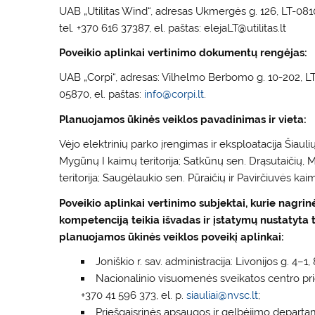
UAB „Utilitas Wind“, adresas Ukmergės g. 126, LT-0810
tel. +370 616 37387, el. paštas: elejaLT@utilitas.lt
Poveikio aplinkai vertinimo dokumentų rengėjas:
UAB „Corpi“, adresas: Vilhelmo Berbomo g. 10-202, LT
05870, el. paštas:
info@corpi.lt
.
Planuojamos ūkinės veiklos pavadinimas ir vieta:
Vėjo elektrinių parko įrengimas ir eksploatacija Šiaulių 
Mygūnų I kaimų teritorija; Satkūnų sen. Drąsutaičių, 
teritorija; Saugėlaukio sen. Pūraičių ir Pavirčiuvės kaimų
Poveikio aplinkai vertinimo subjektai, kurie nagri
kompetenciją teikia išvadas ir įstatymų nustatyta 
planuojamos ūkinės veiklos poveikį aplinkai:
Joniškio r. sav. administracija: Livonijos g. 4–1,
Nacionalinio visuomenės sveikatos centro prie 
+370 41 596 373, el. p.
siauliai@nvsc.lt
;
Priešgaisrinės apsaugos ir gelbėjimo departam