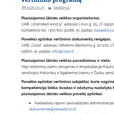
2026 05 25
Skelbimai
Planuojamos ūkinės veiklos organizatorius:
UAB „Unlimited wind 9“, adresas Lvivo g. 25, LT-09320
kontaktinis tel. +370 601 32266, el. paštas:
kaisiadorys
Poveikio aplinkai vertinimo dokumentų rengėjas:
UAB „Corpi“, adresas: Vilhelmo Berbomo g. 10-202, LT
05870, el. paštas:
info@corpi.lt
.
Planuojamos ūkinės veiklos pavadinimas ir vieta:
Vėjo elektrinių parko įrengimas ir eksploatacija Kauno
seniūnijos Keturokų ir Ilgakiemio kaimų ir Žaslių seniūni
Poveikio aplinkai vertinimo subjektai, kurie nagri
kompetenciją teikia išvadas ir įstatymų nustatyta 
planuojamos ūkinės veiklos poveikį aplinkai:
Kaišiadorių rajono savivaldybės administracija: 
dokumentai@kaisiadorys.lt
;