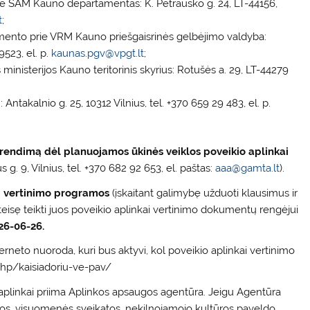
ie SAM Kauno departamentas: K. Petrausko g. 24, LT-44156,
t
;
amento prie VRM Kauno priešgaisrinės gelbėjimo valdyba:
523, el. p.
kaunas.pgv@vpgt.lt
;
inisterijos Kauno teritorinis skyrius: Rotušės a. 29, LT-44279
Antakalnio g. 25, 10312 Vilnius, tel. +370 659 29 483, el. p.
sprendimą dėl planuojamos ūkinės veiklos poveikio aplinkai
. 9, Vilnius, tel. +370 682 92 653, el. paštas:
aaa@gamta.lt
).
i vertinimo programos
(įskaitant galimybę užduoti klausimus ir
 teisę teikti juos poveikio aplinkai vertinimo dokumentų rengėjui
026-06-26.
rneto nuoroda, kuri bus aktyvi, kol poveikio aplinkai vertinimo
.php/kaisiadoriu-ve-pav/
plinkai priima Aplinkos apsaugos agentūra. Jeigu Agentūra
gos, visuomenės sveikatos, nekilnojamojo kultūros paveldo