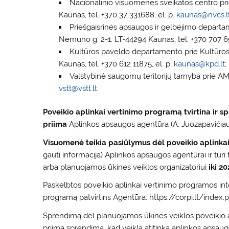
Nacionalinio visuomenės sveikatos centro pr
Kaunas, tel. +370 37 331688, el. p.
kaunas@nvcs.l
Priešgaisrinės apsaugos ir gelbėjimo depart
Nemuno g. 2-1, LT-44294 Kaunas, tel. +370 707 69
Kultūros paveldo departamento prie Kultūros m
Kaunas, tel. +370 612 11875, el. p.
kaunas@kpd.lt
;
Valstybinė saugomų teritorijų tarnyba prie AM: 
vstt@vstt.lt
.
Poveikio aplinkai vertinimo programą tvirtina ir 
priima
Aplinkos apsaugos agentūra (A. Juozapavičiaus g
Visuomenė teikia pasiūlymus dėl poveikio aplinka
gauti informaciją) Aplinkos apsaugos agentūrai ir turi
arba planuojamos ūkinės veiklos organizatoriui
iki 2
Paskelbtos poveikio aplinkai vertinimo programos inte
programą patvirtins Agentūra: https://corpi.lt/index
Sprendimą dėl planuojamos ūkinės veiklos poveikio a
priima sprendimą, kad veikla atitinka aplinkos apsau