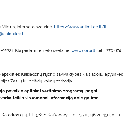
 Vilnius, interneto svetainė:
https://www.unlimited.lt/lt
,
@unlimited.lt
-92221, Klaipėda, interneto svetainė:
www.corpi.lt
, tel. +370 674
 apskrities Kaišiadorių rajono savivaldybės Kaišiadorių apylinkės
jos Žaslių ir Leitiškių kaimų teritorija.
nėja poveikio aplinkai vertinimo programą, pagal
tvarka teikia visuomenei informaciją apie galimą
Katedros g. 4, LT- 56121 Kaišiadorys, tel. +370 346 20 450, el. p.