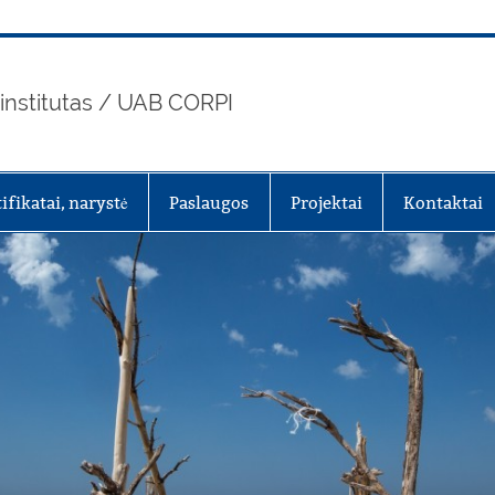
 institutas / UAB CORPI
tifikatai, narystė
Paslaugos
Projektai
Kontaktai