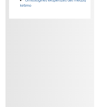
Ornitologinės ekspertizės dėl medžių
kirtimo