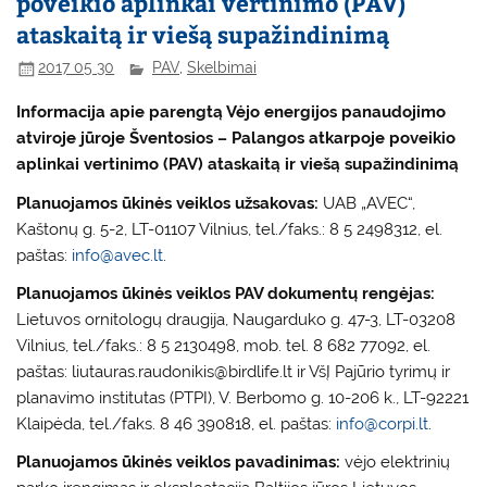
poveikio aplinkai vertinimo (PAV)
ataskaitą ir viešą supažindinimą
2017 05 30
PAV
,
Skelbimai
Informacija apie parengtą Vėjo energijos panaudojimo
atviroje jūroje Šventosios – Palangos atkarpoje poveikio
aplinkai vertinimo (PAV) ataskaitą ir viešą supažindinimą
Planuojamos ūkinės veiklos užsakovas:
UAB „AVEC“,
Kaštonų g. 5-2, LT-01107 Vilnius, tel./faks.: 8 5 2498312, el.
paštas:
info@avec.lt
.
Planuojamos ūkinės veiklos PAV dokumentų rengėjas:
Lietuvos ornitologų draugija, Naugarduko g. 47-3, LT-03208
Vilnius, tel./faks.: 8 5 2130498, mob. tel. 8 682 77092, el.
paštas: liutauras.raudonikis@birdlife.lt ir VšĮ Pajūrio tyrimų ir
planavimo institutas (PTPI), V. Berbomo g. 10-206 k., LT-92221
Klaipėda, tel./faks. 8 46 390818, el. paštas:
info@corpi.lt
.
Planuojamos ūkinės veiklos pavadinimas:
vėjo elektrinių