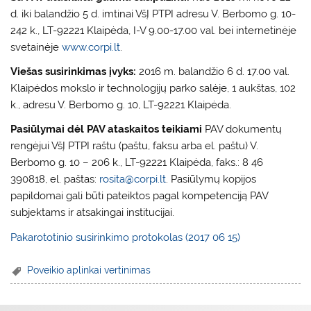
d. iki balandžio 5 d. imtinai VšĮ PTPI adresu V. Berbomo g. 10-
242 k., LT-92221 Klaipėda, I-V 9.00-17.00 val. bei internetinėje
svetainėje
www.corpi.lt
.
Viešas susirinkimas įvyks:
2016 m. balandžio 6 d. 17.00 val.
Klaipėdos mokslo ir technologijų parko salėje, 1 aukštas, 102
k., adresu V. Berbomo g. 10, LT-92221 Klaipėda.
Pasiūlymai dėl PAV ataskaitos teikiami
PAV dokumentų
rengėjui VšĮ PTPI raštu (paštu, faksu arba el. paštu) V.
Berbomo g. 10 – 206 k., LT-92221 Klaipėda, faks.: 8 46
390818, el. paštas:
rosita@corpi.lt
. Pasiūlymų kopijos
papildomai gali būti pateiktos pagal kompetenciją PAV
subjektams ir atsakingai institucijai.
Pakarototinio susirinkimo protokolas (2017 06 15)
Poveikio aplinkai vertinimas