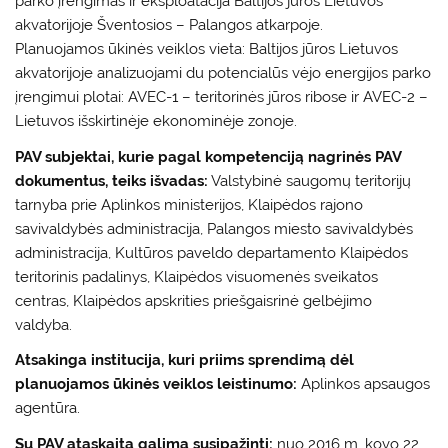
parko įrengimas ir eksploatacija Baltijos jūros Lietuvos
akvatorijoje Šventosios – Palangos atkarpoje.
Planuojamos ūkinės veiklos vieta: Baltijos jūros Lietuvos
akvatorijoje analizuojami du potencialūs vėjo energijos parko
įrengimui plotai: AVEC-1 – teritorinės jūros ribose ir AVEC-2 –
Lietuvos išskirtinėje ekonominėje zonoje.
PAV subjektai, kurie pagal kompetenciją nagrinės PAV
dokumentus, teiks išvadas:
Valstybinė saugomų teritorijų
tarnyba prie Aplinkos ministerijos, Klaipėdos rajono
savivaldybės administracija, Palangos miesto savivaldybės
administracija, Kultūros paveldo departamento Klaipėdos
teritorinis padalinys, Klaipėdos visuomenės sveikatos
centras, Klaipėdos apskrities priešgaisrinė gelbėjimo
valdyba.
Atsakinga institucija, kuri priims sprendimą dėl
planuojamos ūkinės veiklos leistinumo:
Aplinkos apsaugos
agentūra.
Su PAV ataskaita galima susipažinti:
nuo 2016 m. kovo 22