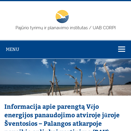
Skip
to
content
PTPI / CORPI
Pajūrio tyrimų ir planavimo institutas / UAB CORPI
MENU
Informacija apie parengtą Vėjo
energijos panaudojimo atviroje jūroje
Šventosios – Palangos atkarpoje