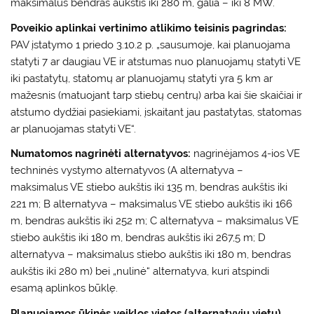
maksimalus bendras aukštis iki 280 m, galia – iki 8 MW.
Poveikio aplinkai vertinimo atlikimo teisinis pagrindas:
PAV įstatymo 1 priedo 3.10.2 p. „sausumoje, kai planuojama
statyti 7 ar daugiau VE ir atstumas nuo planuojamų statyti VE
iki pastatytų, statomų ar planuojamų statyti yra 5 km ar
mažesnis (matuojant tarp stiebų centrų) arba kai šie skaičiai ir
atstumo dydžiai pasiekiami, įskaitant jau pastatytas, statomas
ar planuojamas statyti VE“.
Numatomos nagrinėti alternatyvos:
nagrinėjamos 4-ios VE
techninės vystymo alternatyvos (A alternatyva –
maksimalus VE stiebo aukštis iki 135 m, bendras aukštis iki
221 m; B alternatyva – maksimalus VE stiebo aukštis iki 166
m, bendras aukštis iki 252 m; C alternatyva – maksimalus VE
stiebo aukštis iki 180 m, bendras aukštis iki 267,5 m; D
alternatyva – maksimalus stiebo aukštis iki 180 m, bendras
aukštis iki 280 m) bei „nulinė“ alternatyva, kuri atspindi
esamą aplinkos būklę.
Planuojamos ūkinės veiklos vietos (alternatyvių vietų)