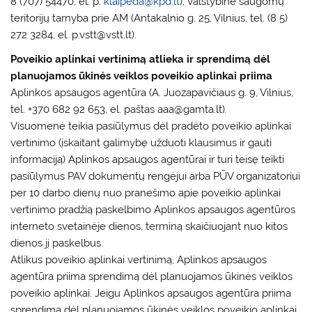
8 (707) 54470, el. p.
klaipeda@kpd.lt
); Valstybinė saugomų
teritorijų tarnyba prie AM (Antakalnio g. 25, Vilnius, tel. (8 5)
272 3284, el. p.vstt@vstt.lt).
Poveikio aplinkai vertinimą atlieka ir sprendimą dėl
planuojamos ūkinės veiklos poveikio aplinkai priima
Aplinkos apsaugos agentūra (A. Juozapavičiaus g. 9, Vilnius,
tel. +370 682 92 653, el. paštas aaa@gamta.lt)
.
Visuomenė teikia pasiūlymus dėl pradėto poveikio aplinkai
vertinimo (įskaitant galimybę užduoti klausimus ir gauti
informaciją) Aplinkos apsaugos agentūrai ir turi teisę teikti
pasiūlymus PAV dokumentų rengėjui arba PŪV organizatoriui
per 10 darbo dienų nuo pranešimo apie poveikio aplinkai
vertinimo pradžią paskelbimo Aplinkos apsaugos agentūros
interneto svetainėje dienos, terminą skaičiuojant nuo kitos
dienos jį paskelbus.
Atlikus poveikio aplinkai vertinimą, Aplinkos apsaugos
agentūra priima sprendimą dėl planuojamos ūkinės veiklos
poveikio aplinkai. Jeigu Aplinkos apsaugos agentūra priima
sprendimą dėl planuojamos ūkinės veiklos poveikio aplinkai,