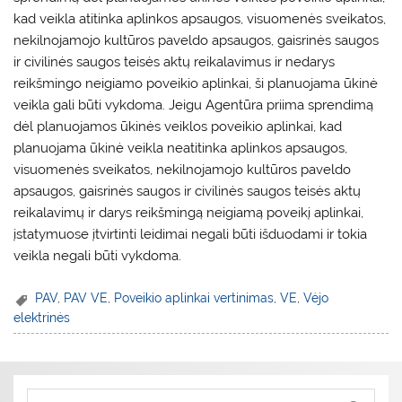
kad veikla atitinka aplinkos apsaugos, visuomenės sveikatos,
nekilnojamojo kultūros paveldo apsaugos, gaisrinės saugos
ir civilinės saugos teisės aktų reikalavimus ir nedarys
reikšmingo neigiamo poveikio aplinkai, ši planuojama ūkinė
veikla gali būti vykdoma. Jeigu Agentūra priima sprendimą
dėl planuojamos ūkinės veiklos poveikio aplinkai, kad
planuojama ūkinė veikla neatitinka aplinkos apsaugos,
visuomenės sveikatos, nekilnojamojo kultūros paveldo
apsaugos, gaisrinės saugos ir civilinės saugos teisės aktų
reikalavimų ir darys reikšmingą neigiamą poveikį aplinkai,
įstatymuose įtvirtinti leidimai negali būti išduodami ir tokia
veikla negali būti vykdoma.
PAV
,
PAV VE
,
Poveikio aplinkai vertinimas
,
VE
,
Vėjo
elektrinės