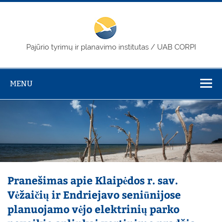
Skip
to
content
PTPI / CORPI
Pajūrio tyrimų ir planavimo institutas / UAB CORPI
MENU
Pranešimas apie Klaipėdos r. sav.
Vėžaičių ir Endriejavo seniūnijose
planuojamo vėjo elektrinių parko