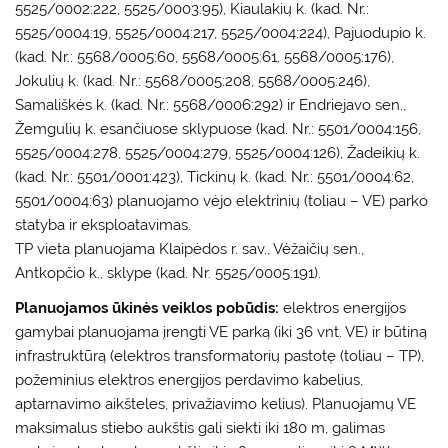
5525/0002:222, 5525/0003:95), Kiaulakių k. (kad. Nr.:
5525/0004:19, 5525/0004:217, 5525/0004:224), Pajuodupio k.
(kad. Nr.: 5568/0005:60, 5568/0005:61, 5568/0005:176),
Jokulių k. (kad. Nr.: 5568/0005:208, 5568/0005:246),
Samališkės k. (kad. Nr.: 5568/0006:292) ir Endriejavo sen.,
Žemgulių k. esančiuose sklypuose (kad. Nr.: 5501/0004:156,
5525/0004:278, 5525/0004:279, 5525/0004:126), Žadeikių k.
(kad. Nr.: 5501/0001:423), Tickinų k. (kad. Nr.: 5501/0004:62,
5501/0004:63) planuojamo vėjo elektrinių (toliau – VE) parko
statyba ir eksploatavimas.
TP vieta planuojama Klaipėdos r. sav., Vėžaičių sen.,
Antkopčio k., sklype (kad. Nr. 5525/0005:191).
Planuojamos ūkinės veiklos pobūdis:
elektros energijos
gamybai planuojama įrengti VE parką (iki 36 vnt. VE) ir būtiną
infrastruktūrą (elektros transformatorių pastotę (toliau – TP),
požeminius elektros energijos perdavimo kabelius,
aptarnavimo aikšteles, privažiavimo kelius). Planuojamų VE
maksimalus stiebo aukštis gali siekti iki 180 m, galimas