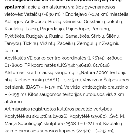
ypatumai:
apie 2 km atstumu yra šios gyvenamosios
vietovės: Vėžaičių (~830 m) ir Endriejavo (~1,74 km) miesteliai,
Ablingos, Antkopčio, Brožių, Girininkų, Grikštaičių, Jokulių,
Kiaulakių, Laigių, Pagerdaujo, Pajuodupio, Perkūnų,
Pyktiškės, Rudgalvių, Rusinų, Samališkės, Stirbių, Šilėnų,
Tarvydų, Tickinų, Viržintų, Žadeikių, Žemgulių ir Žvaginių
kaimai.
Apytikslės VE parko centro koordinatės (LKS’94): 348000,
6178000; TP koordinatės (LKS’94): 346418, 6176146.
Atstumas iki artimiausių saugomų ir „Natura 2000“ teritorijų
ribų: Rietavo miškų (BAST) – (~115 m), Veiviržo ir Šalpės upės
bei slėnių (BAST) – (~179 m), Veiviržo ichtiologinio draustinio
– (~195 m). Kitos saugomos teritorijos nutolusios virš 2 km
atstumu.
Artimiausios registruotos kultūros paveldo vertybės:
Koplytėlė su skulptūra (15026), Koplytėlė (25080), „Švč. M.
Marija Sopulingoji“ skulptūra (25081) – (~221 m), Kiaulakių
kaimo pirmosios senosios kapinės (24421) – (~243 m),