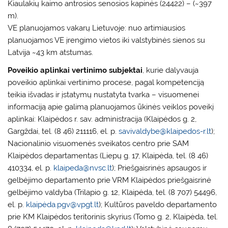
Kiaulakių kaimo antrosios senosios kapinės (24422) – (~397
m).
VE planuojamos vakarų Lietuvoje: nuo artimiausios
planuojamos VE įrengimo vietos iki valstybinės sienos su
Latvija ~43 km atstumas.
Poveikio aplinkai vertinimo subjektai
, kurie dalyvauja
poveikio aplinkai vertinimo procese, pagal kompetenciją
teikia išvadas ir įstatymų nustatyta tvarka – visuomenei
informaciją apie galimą planuojamos ūkinės veiklos poveikį
aplinkai: Klaipėdos r. sav. administracija (Klaipėdos g. 2,
Gargždai, tel. (8 46) 211116, el. p.
savivaldybe@klaipedos-r.lt
);
Nacionalinio visuomenės sveikatos centro prie SAM
Klaipėdos departamentas (Liepų g. 17, Klaipėda, tel. (8 46)
410334, el. p.
klaipeda@nvsc.lt
); Priešgaisrinės apsaugos ir
gelbėjimo departamento prie VRM Klaipėdos priešgaisrinė
gelbėjimo valdyba (Trilapio g. 12, Klaipėda, tel. (8 707) 54496,
el. p.
klaipėda.pgv@vpgt.lt
); Kultūros paveldo departamento
prie KM Klaipėdos teritorinis skyrius (Tomo g. 2, Klaipėda, tel.