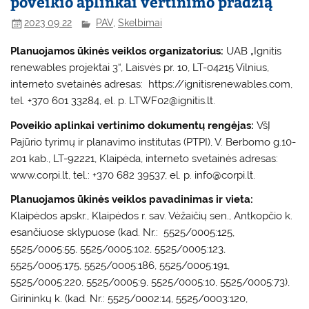
poveikio aplinkai vertinimo pradžią
2023 09 22
PAV
,
Skelbimai
Planuojamos ūkinės veiklos organizatorius:
UAB „Ignitis
renewables projektai 3“, Laisvės pr. 10, LT-04215 Vilnius,
interneto svetainės adresas: https://ignitisrenewables.com,
tel. +370 601 33284, el. p. LTWF02@ignitis.lt.
Poveikio aplinkai vertinimo dokumentų rengėjas:
VšĮ
Pajūrio tyrimų ir planavimo institutas (PTPI), V. Berbomo g.10-
201 kab., LT-92221, Klaipėda, interneto svetainės adresas:
www.corpi.lt, tel.: +370 682 39537, el. p. info@corpi.lt.
Planuojamos ūkinės veiklos pavadinimas ir vieta:
Klaipėdos apskr., Klaipėdos r. sav. Vėžaičių sen., Antkopčio k.
esančiuose sklypuose (kad. Nr.: 5525/0005:125,
5525/0005:55, 5525/0005:102, 5525/0005:123,
5525/0005:175, 5525/0005:186, 5525/0005:191,
5525/0005:220, 5525/0005:9, 5525/0005:10, 5525/0005:73),
Girininkų k. (kad. Nr.: 5525/0002:14, 5525/0003:120,