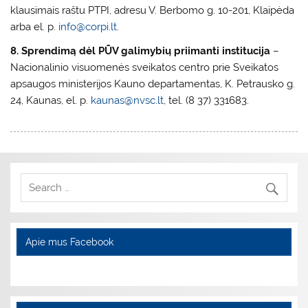
klausimais raštu PTPI, adresu V. Berbomo g. 10-201, Klaipėda
arba el. p.
info@corpi.lt
.
8. Sprendimą dėl PŪV galimybių priimanti institucija
–
Nacionalinio visuomenės sveikatos centro prie Sveikatos
apsaugos ministerijos Kauno departamentas, K. Petrausko g.
24, Kaunas, el. p.
kaunas@nvsc.lt
, tel. (8 37) 331683.
Apie mus Facebook