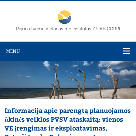
Skip
to
content
PTPI / CORPI
Pajūrio tyrimų ir planavimo institutas / UAB CORPI
MENU
Informacija apie parengtą planuojamos
ūkinės veiklos PVSV ataskaitą: vienos
VE įrengimas ir eksploatavimas,