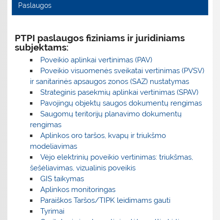
Paslaugos
PTPI paslaugos fiziniams ir juridiniams
subjektams:
Poveikio aplinkai vertinimas (PAV)
Poveikio visuomenės sveikatai vertinimas (PVSV)
ir sanitarinės apsaugos zonos (SAZ) nustatymas
Strateginis pasekmių aplinkai vertinimas (SPAV)
Pavojingų objektų saugos dokumentų rengimas
Saugomų teritorijų planavimo dokumentų
rengimas
Aplinkos oro taršos, kvapų ir triukšmo
modeliavimas
Vėjo elektrinių poveikio vertinimas: triukšmas,
šešėliavimas, vizualinis poveikis
GIS taikymas
Aplinkos monitoringas
Paraiškos Taršos/TIPK leidimams gauti
Tyrimai