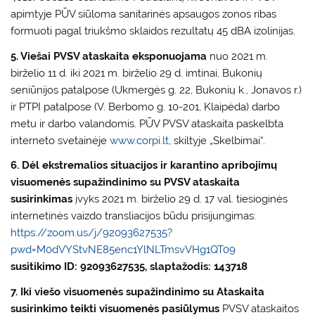
apimtyje PŪV siūloma sanitarinės apsaugos zonos ribas
formuoti pagal triukšmo sklaidos rezultatų 45 dBA izolinijas.
5. Viešai PVSV ataskaita eksponuojama
nuo 2021 m.
birželio 11 d. iki 2021 m. birželio 29 d. imtinai, Bukonių
seniūnijos patalpose (Ukmergės g. 22, Bukonių k., Jonavos r.)
ir PTPI patalpose (V. Berbomo g. 10-201, Klaipėda) darbo
metu ir darbo valandomis. PŪV PVSV ataskaita paskelbta
interneto svetainėje
www.corpi.lt
, skiltyje „Skelbimai“.
6. Dėl ekstremalios situacijos ir karantino apribojimų
visuomenės supažindinimo su PVSV ataskaita
susirinkimas
įvyks 2021 m. birželio 29 d. 17 val. tiesioginės
internetinės vaizdo transliacijos būdu prisijungimas:
https://zoom.us/j/92093627535?
pwd=M0dVYStvNE85enc1YlNLTmsvVHg1QT09
susitikimo ID: 92093627535, slaptažodis: 143718
7. Iki viešo visuomenės supažindinimo su Ataskaita
susirinkimo teikti visuomenės pasiūlymus
PVSV ataskaitos