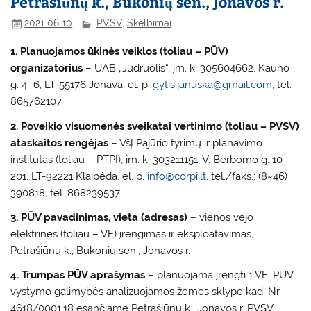
Petrašiūnų k., Bukonių sen., Jonavos r.
2021 06 10
PVSV
,
Skelbimai
1. Planuojamos ūkinės veiklos (toliau – PŪV)
organizatorius
– UAB „Judruolis“, įm. k. 305604662, Kauno
g. 4–6, LT-55176 Jonava, el. p.
gytis.januska@gmail.com
, tel.
865762107.
2. Poveikio visuomenės sveikatai vertinimo (toliau – PVSV)
ataskaitos rengėjas
– VšĮ Pajūrio tyrimų ir planavimo
institutas (toliau – PTPI), įm. k. 303211151, V. Berbomo g. 10-
201, LT-92221 Klaipėda, el. p.
info@corpi.lt
, tel./faks.: (8~46)
390818, tel. 868239537.
3. PŪV pavadinimas, vieta (adresas)
– vienos vėjo
elektrinės (toliau – VE) įrengimas ir eksploatavimas,
Petrašiūnų k., Bukonių sen., Jonavos r.
4. Trumpas PŪV aprašymas
– planuojama įrengti 1 VE. PŪV
vystymo galimybės analizuojamos žemės sklype kad. Nr.
4618/0001:18 esančiame Petrašiūnų k., Jonavos r. PVSV